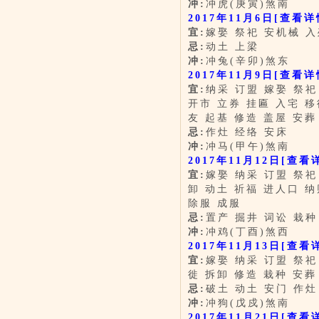
冲:
冲虎(庚寅)煞南
2017年11月6日
[查看详
宜:
嫁娶 祭祀 安机械 入
忌:
动土 上梁
冲:
冲兔(辛卯)煞东
2017年11月9日
[查看详
宜:
纳采 订盟 嫁娶 祭祀
开市 立券 挂匾 入宅 移
友 起基 修造 盖屋 安葬
忌:
作灶 经络 安床
冲:
冲马(甲午)煞南
2017年11月12日
[查看
宜:
嫁娶 纳采 订盟 祭祀
卸 动土 祈福 进人口 纳
除服 成服
忌:
置产 掘井 词讼 栽种
冲:
冲鸡(丁酉)煞西
2017年11月13日
[查看
宜:
嫁娶 纳采 订盟 祭祀
徙 拆卸 修造 栽种 安葬
忌:
破土 动土 安门 作灶
冲:
冲狗(戊戍)煞南
2017年11月21日
[查看