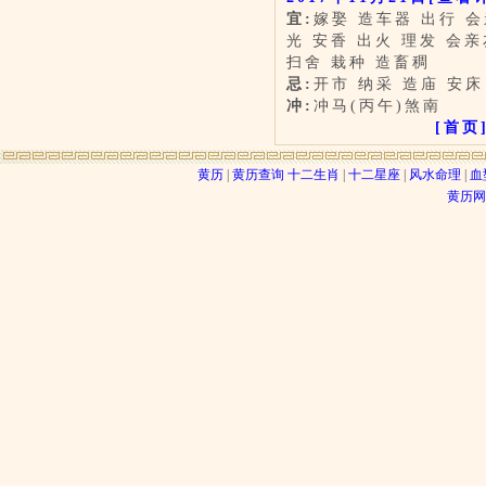
宜:
嫁娶 造车器 出行 会
光 安香 出火 理发 会亲
扫舍 栽种 造畜稠
忌:
开市 纳采 造庙 安床
冲:
冲马(丙午)煞南
[首页
黄历
|
黄历查询
十二生肖
|
十二星座
|
风水命理
|
血
黄历网