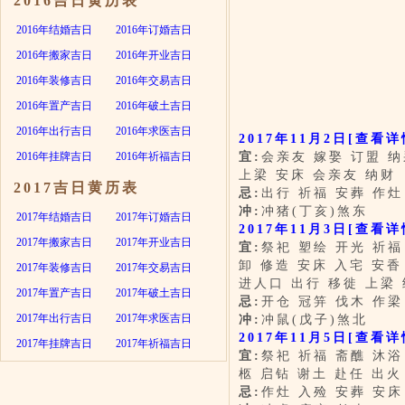
2016吉日黄历表
2016年结婚吉日
2016年订婚吉日
2016年搬家吉日
2016年开业吉日
2016年装修吉日
2016年交易吉日
2016年置产吉日
2016年破土吉日
2016年出行吉日
2016年求医吉日
2017年11月2日
[查看详
2016年挂牌吉日
2016年祈福吉日
宜:
会亲友 嫁娶 订盟 纳
上梁 安床 会亲友 纳财
2017吉日黄历表
忌:
出行 祈福 安葬 作灶
冲:
冲猪(丁亥)煞东
2017年结婚吉日
2017年订婚吉日
2017年11月3日
[查看详
2017年搬家吉日
2017年开业吉日
宜:
祭祀 塑绘 开光 祈福
卸 修造 安床 入宅 安香
2017年装修吉日
2017年交易吉日
进人口 出行 移徙 上梁 
2017年置产吉日
2017年破土吉日
忌:
开仓 冠笄 伐木 作梁
2017年出行吉日
2017年求医吉日
冲:
冲鼠(戊子)煞北
2017年11月5日
[查看详
2017年挂牌吉日
2017年祈福吉日
宜:
祭祀 祈福 斋醮 沐浴
柩 启钻 谢土 赴任 出火
忌:
作灶 入殓 安葬 安床