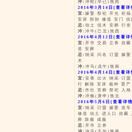
冲:
冲蛇(辛已)煞西
2016年3月14日
[查看详
宜:
嫁娶 祭祀 开光 祈福
安床 拆卸 修造 安门 挂
忌:
动土 伐木 安葬 行丧
冲:
冲牛(己丑)煞西
2016年4月12日
[查看详
宜:
开市 交易 立券 挂匾
造 安葬
忌:
纳采 问名 订盟 嫁娶
木
冲:
冲马(戊午)煞南
2016年4月14日
[查看详
宜:
安香 出火 纳采 订盟
行 解除 安床 栽种 置产
忌:
作灶 安葬 祭祀 入殓
冲:
冲猴(庚申)煞北
2016年5月6日
[查看详情
宜:
纳采 订盟 嫁娶 造车
修造 动土 进人口 挂匾 
葬 除服 成服
忌:
开市 立券
冲:
冲马(壬午)煞南