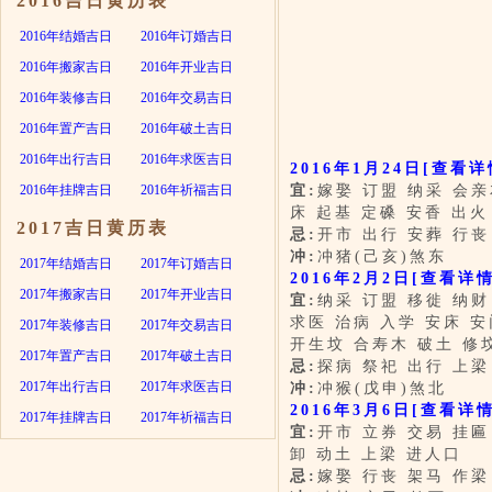
2016吉日黄历表
2016年结婚吉日
2016年订婚吉日
2016年搬家吉日
2016年开业吉日
2016年装修吉日
2016年交易吉日
2016年置产吉日
2016年破土吉日
2016年出行吉日
2016年求医吉日
2016年1月24日
[查看详
2016年挂牌吉日
2016年祈福吉日
宜:
嫁娶 订盟 纳采 会亲
床 起基 定磉 安香 出火
2017吉日黄历表
忌:
开市 出行 安葬 行丧
冲:
冲猪(己亥)煞东
2017年结婚吉日
2017年订婚吉日
2016年2月2日
[查看详情
2017年搬家吉日
2017年开业吉日
宜:
纳采 订盟 移徙 纳财
求医 治病 入学 安床 安
2017年装修吉日
2017年交易吉日
开生坟 合寿木 破土 修
2017年置产吉日
2017年破土吉日
忌:
探病 祭祀 出行 上梁
2017年出行吉日
2017年求医吉日
冲:
冲猴(戊申)煞北
2016年3月6日
[查看详情
2017年挂牌吉日
2017年祈福吉日
宜:
开市 立券 交易 挂匾
卸 动土 上梁 进人口
忌:
嫁娶 行丧 架马 作梁