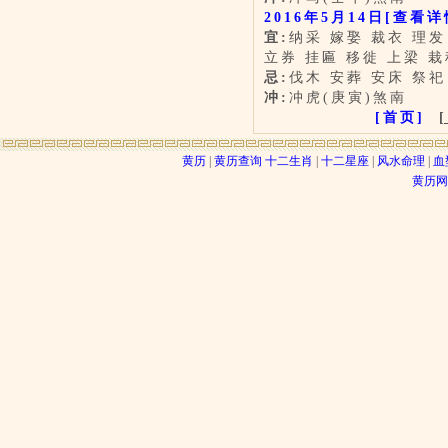
2016年5月14日
[查看详
宜:
纳采 嫁娶 裁衣 理发
立券 挂匾 移徙 上梁 栽
忌:
伐木 安葬 安床 祭祀
冲:
冲虎(庚寅)煞南
[首页]
[
黄历
|
黄历查询
十二生肖
|
十二星座
|
风水命理
|
血
黄历网