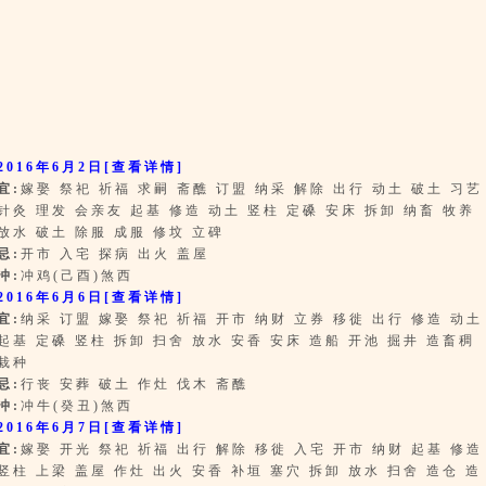
2016年6月2日
[查看详情]
宜:
嫁娶 祭祀 祈福 求嗣 斋醮 订盟 纳采 解除 出行 动土 破土 习艺
针灸 理发 会亲友 起基 修造 动土 竖柱 定磉 安床 拆卸 纳畜 牧养
放水 破土 除服 成服 修坟 立碑
忌:
开市 入宅 探病 出火 盖屋
冲:
冲鸡(己酉)煞西
2016年6月6日
[查看详情]
宜:
纳采 订盟 嫁娶 祭祀 祈福 开市 纳财 立券 移徙 出行 修造 动土
起基 定磉 竖柱 拆卸 扫舍 放水 安香 安床 造船 开池 掘井 造畜稠
栽种
忌:
行丧 安葬 破土 作灶 伐木 斋醮
冲:
冲牛(癸丑)煞西
2016年6月7日
[查看详情]
宜:
嫁娶 开光 祭祀 祈福 出行 解除 移徙 入宅 开市 纳财 起基 修造
竖柱 上梁 盖屋 作灶 出火 安香 补垣 塞穴 拆卸 放水 扫舍 造仓 造