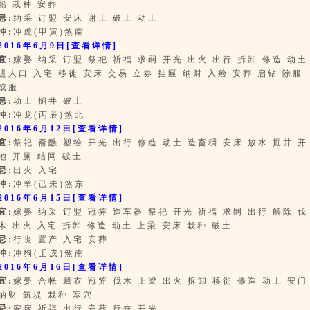
船 栽种 安葬
忌:
纳采 订盟 安床 谢土 破土 动土
冲:
冲虎(甲寅)煞南
2016年6月9日
[查看详情]
宜:
嫁娶 纳采 订盟 祭祀 祈福 求嗣 开光 出火 出行 拆卸 修造 动土
进人口 入宅 移徙 安床 交易 立券 挂匾 纳财 入殓 安葬 启钻 除服
成服
忌:
动土 掘井 破土
冲:
冲龙(丙辰)煞北
2016年6月12日
[查看详情]
宜:
祭祀 斋醮 塑绘 开光 出行 修造 动土 造畜稠 安床 放水 掘井 开
池 开厕 结网 破土
忌:
出火 入宅
冲:
冲羊(己未)煞东
2016年6月15日
[查看详情]
宜:
嫁娶 纳采 订盟 冠笄 造车器 祭祀 开光 祈福 求嗣 出行 解除 伐
木 出火 入宅 拆卸 修造 动土 上梁 安床 栽种 破土
忌:
行丧 置产 入宅 安葬
冲:
冲狗(壬戍)煞南
2016年6月16日
[查看详情]
宜:
嫁娶 合帐 裁衣 冠笄 伐木 上梁 出火 拆卸 移徙 修造 动土 安门
纳财 筑堤 栽种 塞穴
忌:
安床 祈福 出行 安葬 行丧 开光