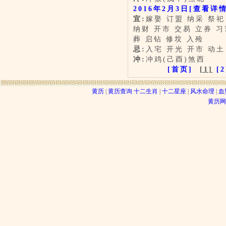
2016年2月3日
[查看详情
宜:
嫁娶 订盟 纳采 祭祀
纳财 开市 交易 立券 习
葬 启钻 修坟 入殓
忌:
入宅 开光 开市 动土
冲:
冲鸡(己酉)煞西
[首页]
[1]
[2
黄历
|
黄历查询
十二生肖
|
十二星座
|
风水命理
|
血
黄历网