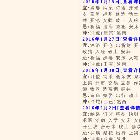
2016年1月15日
[查看详
宜:
嫁娶 纳采 订盟 开光
衣 盖屋 起基 修造 动土
井 开池 安葬 破土 入殓
忌:
祈福 造庙 祭祀 安床
冲:
冲虎(庚寅)煞南
2016年1月27日
[查看详
宜:
沐浴 开仓 出货财 开
畋猎 入殓 破土 安葬
忌:
祈福 嫁娶 安床 入宅
冲:
冲虎(壬寅)煞南
2016年1月30日
[查看详
宜:
订盟 纳采 会亲友 祭
上梁 开市 交易 立券 作
卸 牧养 造畜稠 掘井
忌:
造庙 嫁娶 出行 动土
冲:
冲蛇(乙已)煞西
2016年2月2日
[查看详情
宜:
纳采 订盟 移徙 纳财
求医 治病 入学 安床 安
开生坟 合寿木 破土 修
忌:
探病 祭祀 出行 上梁
冲:
冲猴(戊申)煞北