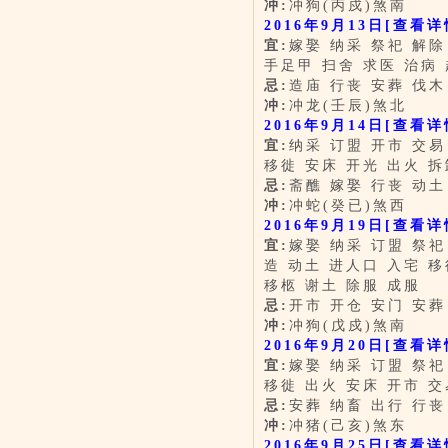
冲:
冲狗(丙戍)煞南
2016年9月13日
[查看详
宜:
嫁娶 纳采 祭祀 解除
手足甲 扫舍 求医 治病 
忌:
造庙 行丧 安葬 伐木
冲:
冲龙(壬辰)煞北
2016年9月14日
[查看详
宜:
纳采 订盟 开市 交易
移徙 安床 开光 出火 拆
忌:
斋醮 嫁娶 行丧 动土
冲:
冲蛇(癸已)煞西
2016年9月19日
[查看详
宜:
嫁娶 纳采 订盟 祭祀
造 动土 进人口 入宅 移
移柩 谢土 除服 成服
忌:
开市 开仓 安门 安葬
冲:
冲狗(戊戍)煞南
2016年9月20日
[查看详
宜:
嫁娶 纳采 订盟 祭祀
移徙 出火 安床 开市 交
忌:
安葬 纳畜 出行 行丧
冲:
冲猪(己亥)煞东
2016年9月25日
[查看详