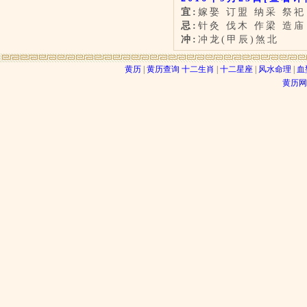
宜:
嫁娶 订盟 纳采 祭祀
忌:
针灸 伐木 作梁 造庙
冲:
冲龙(甲辰)煞北
黄历
|
黄历查询
十二生肖
|
十二星座
|
风水命理
|
血
黄历网