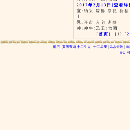
2017年2月13日
[查看详
宜:
纳采 嫁娶 祭祀 祈福
土
忌:
开市 入宅 斋醮
冲:
冲牛(乙丑)煞西
[首页]
[1]
[2
黄历
|
黄历查询
十二生肖
|
十二星座
|
风水命理
|
血
黄历网