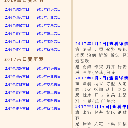
2016吉日黄历表
2016年结婚吉日
2016年订婚吉日
2016年搬家吉日
2016年开业吉日
2016年装修吉日
2016年交易吉日
2016年置产吉日
2016年破土吉日
2016年出行吉日
2016年求医吉日
2017年1月2日
[查看详情
2016年挂牌吉日
2016年祈福吉日
宜:
纳采 订盟 嫁娶 祭祀
求医 治病 解除 拆卸 起
2017吉日黄历表
造畜稠
忌:
斋醮 作梁 掘井 行丧
2017年结婚吉日
2017年订婚吉日
冲:
冲羊(癸未)煞东
2017年搬家吉日
2017年开业吉日
2017年1月7日
[查看详情
宜:
嫁娶 纳采 订盟 入宅
2017年装修吉日
2017年交易吉日
除 出火 拆卸 动土 纳畜
2017年置产吉日
2017年破土吉日
忌:
伐木 开市 交易 上梁
2017年出行吉日
2017年求医吉日
冲:
冲鼠(戊子)煞北
2017年1月16日
[查看详
2017年挂牌吉日
2017年祈福吉日
宜:
出行 起基 安床 纳财
葬
忌:
挂匾 入宅 上梁 祈福