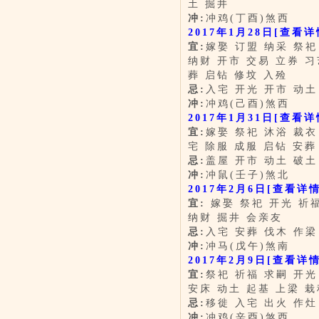
土 掘井
冲:
冲鸡(丁酉)煞西
2017年1月28日
[查看详
宜:
嫁娶 订盟 纳采 祭祀
纳财 开市 交易 立券 习
葬 启钻 修坟 入殓
忌:
入宅 开光 开市 动土
冲:
冲鸡(己酉)煞西
2017年1月31日
[查看详
宜:
嫁娶 祭祀 沐浴 裁衣
宅 除服 成服 启钻 安葬
忌:
盖屋 开市 动土 破土
冲:
冲鼠(壬子)煞北
2017年2月6日
[查看详情
宜:
嫁娶 祭祀 开光 祈福
纳财 掘井 会亲友
忌:
入宅 安葬 伐木 作梁
冲:
冲马(戊午)煞南
2017年2月9日
[查看详情
宜:
祭祀 祈福 求嗣 开光
安床 动土 起基 上梁 栽
忌:
移徙 入宅 出火 作灶
冲:
冲鸡(辛酉)煞西