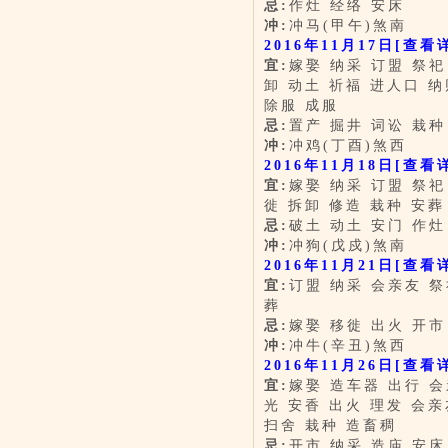
忌:
作灶 经络 安床
冲:
冲马(甲午)煞南
2016年11月17日
[查看
宜:
嫁娶 纳采 订盟 祭祀
卸 动土 祈福 进人口 纳
除服 成服
忌:
置产 掘井 词讼 栽种
冲:
冲鸡(丁酉)煞西
2016年11月18日
[查看
宜:
嫁娶 纳采 订盟 祭祀
徙 拆卸 修造 栽种 安葬
忌:
破土 动土 安门 作灶
冲:
冲狗(戊戍)煞南
2016年11月21日
[查看
宜:
订盟 纳采 会亲友 祭
葬
忌:
嫁娶 移徙 出火 开市
冲:
冲牛(辛丑)煞西
2016年11月26日
[查看
宜:
嫁娶 造车器 出行 会
光 安香 出火 理发 会亲
扫舍 栽种 造畜稠
忌:
开市 纳采 造庙 安床