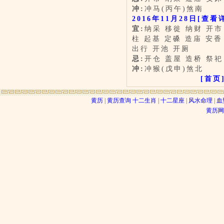
冲:
冲马(丙午)煞南
2016年11月28日
[查看
宜:
纳采 移徙 纳财 开市
柱 起基 定磉 造庙 安
出行 开池 开厕
忌:
开仓 盖屋 造桥 祭祀
冲:
冲猴(戊申)煞北
[首页
黄历
|
黄历查询
十二生肖
|
十二星座
|
风水命理
|
血
黄历网