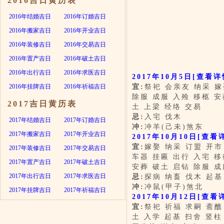
2016吉日黄历表
2016年结婚吉日
2016年订婚吉日
2016年搬家吉日
2016年开业吉日
2016年装修吉日
2016年交易吉日
2016年置产吉日
2016年破土吉日
2016年出行吉日
2016年求医吉日
2017年10月5日
[查看详
2016年挂牌吉日
2016年祈福吉日
宜:
祭祀 会亲友 纳采 嫁
除服 成服 入殓 移柩 安
2017吉日黄历表
土 上梁 经络 交易
忌:
入宅 伐木
2017年结婚吉日
2017年订婚吉日
冲:
冲羊(己未)煞东
2017年搬家吉日
2017年开业吉日
2017年10月10日
[查看
宜:
嫁娶 纳采 订盟 开市
2017年装修吉日
2017年交易吉日
车器 挂匾 出行 入宅 移
2017年置产吉日
2017年破土吉日
安葬 破土 启钻 除服 成
2017年出行吉日
2017年求医吉日
忌:
探病 纳畜 伐木 起基
冲:
冲鼠(甲子)煞北
2017年挂牌吉日
2017年祈福吉日
2017年10月12日
[查看
宜:
祭祀 祈福 求嗣 斋醮
土 入学 起基 扫舍 竖柱