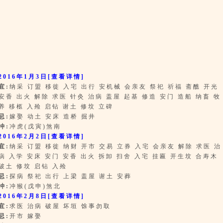
2016年1月3日
[查看详情]
宜:
纳采 订盟 移徙 入宅 出行 安机械 会亲友 祭祀 祈福 斋醮 开光
安香 出火 解除 求医 针灸 治病 盖屋 起基 修造 安门 造船 纳畜 牧
养 移柩 入殓 启钻 谢土 修坟 立碑
忌:
嫁娶 动土 安床 造桥 掘井
冲:
冲虎(戊寅)煞南
2016年2月2日
[查看详情]
宜:
纳采 订盟 移徙 纳财 开市 交易 立券 入宅 会亲友 解除 求医 治
病 入学 安床 安门 安香 出火 拆卸 扫舍 入宅 挂匾 开生坟 合寿木
破土 修坟 启钻 入殓
忌:
探病 祭祀 出行 上梁 盖屋 谢土 安葬
冲:
冲猴(戊申)煞北
2016年2月8日
[查看详情]
宜:
求医 治病 破屋 坏垣 馀事勿取
忌:
开市 嫁娶