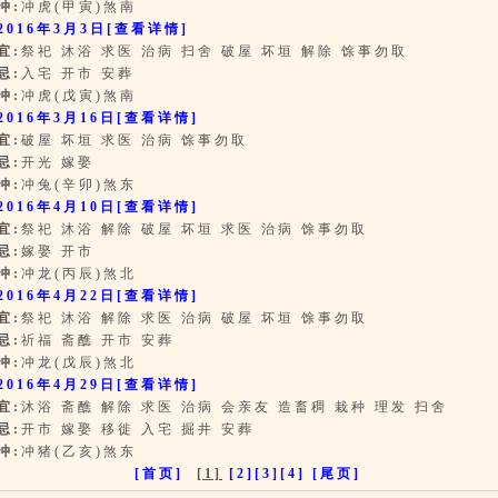
冲:
冲虎(甲寅)煞南
2016年3月3日
[查看详情]
宜:
祭祀 沐浴 求医 治病 扫舍 破屋 坏垣 解除 馀事勿取
忌:
入宅 开市 安葬
冲:
冲虎(戊寅)煞南
2016年3月16日
[查看详情]
宜:
破屋 坏垣 求医 治病 馀事勿取
忌:
开光 嫁娶
冲:
冲兔(辛卯)煞东
2016年4月10日
[查看详情]
宜:
祭祀 沐浴 解除 破屋 坏垣 求医 治病 馀事勿取
忌:
嫁娶 开市
冲:
冲龙(丙辰)煞北
2016年4月22日
[查看详情]
宜:
祭祀 沐浴 解除 求医 治病 破屋 坏垣 馀事勿取
忌:
祈福 斋醮 开市 安葬
冲:
冲龙(戊辰)煞北
2016年4月29日
[查看详情]
宜:
沐浴 斋醮 解除 求医 治病 会亲友 造畜稠 栽种 理发 扫舍
忌:
开市 嫁娶 移徙 入宅 掘井 安葬
冲:
冲猪(乙亥)煞东
[首页]
[1]
[2]
[3]
[4]
[尾页]